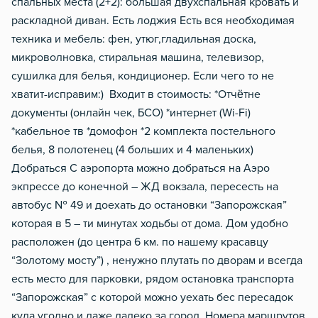
спальных места (2+2): большая двухспальная кровать и
Тапочки
раскладной диван. Есть лоджия Есть вся необходимая
Чистящие средства
техника и мебель: фен, утюг,гладильная доска,
микроволновка, стиральная машина, телевизор,
Металлическая дверь
сушилка для белья, кондиционер. Если чего то не
Обогреватель
хватит-исправим:) Входит в стоимость: *Отчётне
документы (онлайн чек, БСО) *интернет (Wi-Fi)
*кабельное тв *домофон *2 комплекта постельного
белья, 8 полотенец (4 больших и 4 маленьких)
Добраться С аэропорта можно добраться на Аэро
экпрессе до конечной – ЖД вокзала, пересесть на
автобус № 49 и доехать до остановки “Запорожская”
которая в 5 – ти минутах ходьбы от дома. Дом удобно
расположен (до центра 6 км. по нашему красавцу
“Золотому мосту”) , ненужно плутать по дворам и всегда
есть место для парковки, рядом остановка транспорта
“Запорожская” с которой можно уехать бес пересадок
куда угодно и даже далеко за город. Номера маршрутов