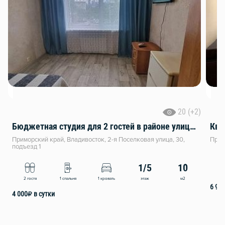
20 (+2)
Бюджетная студия для 2 гостей в районе улицы 2-я Поселковая города Владивосток
Ква
Приморский край, Владивосток, 2-я Поселковая улица, 30,
Прим
подъезд 1
1/5
10
4
этаж
м2
2 гостя
1 спальня
1 кровать
6 90
4 000
₽
в сутки