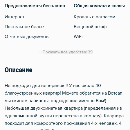
Предоставляется бесплатно
Общая комната и спальня
Интернет
Кровать с матрасом
Постельное белье
Вещевой шкаф
Отчетные документы
WiFi
Кондиционер
Показать все удобства: 39
Утюг
Гладильная доска
Описание
Сушилка для белья
Не подходит для вечеринок!!! У нас около 40
Отопление
благоустроенных квартир! Можете обратится на Вотсап,
Балкон
мы скинем варианты подходящие именно Вам!)
Москитная сеть
Небольшая двухкомнатная квартира (переделанная из
Водонагреватель
однокомнатной: кухня перенесена в комнату). Квартира
подходит для комфортного проживания 4-х человек. 4
Домофон