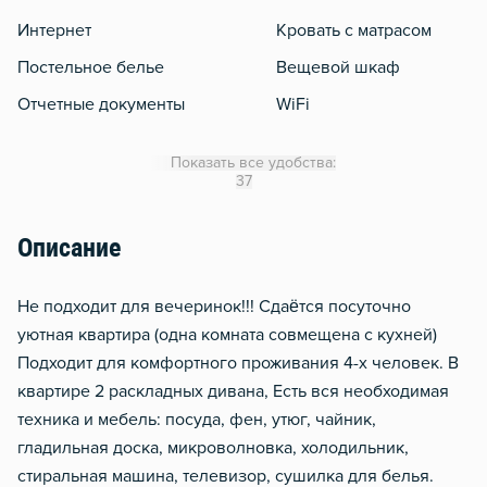
Интернет
Кровать с матрасом
Постельное белье
Вещевой шкаф
Отчетные документы
WiFi
Утюг
Показать все удобства:
Гладильная доска
37
Сушилка для белья
Описание
Отопление
Балкон
Не подходит для вечеринок!!! Сдаётся посуточно
Москитная сеть
уютная квартира (одна комната совмещена с кухней)
Подходит для комфортного проживания 4-х человек. В
Водонагреватель
квартире 2 раскладных дивана, Есть вся необходимая
Домофон
техника и мебель: посуда, фен, утюг, чайник,
Тапочки
гладильная доска, микроволновка, холодильник,
Чистящие средства
стиральная машина, телевизор, сушилка для белья.