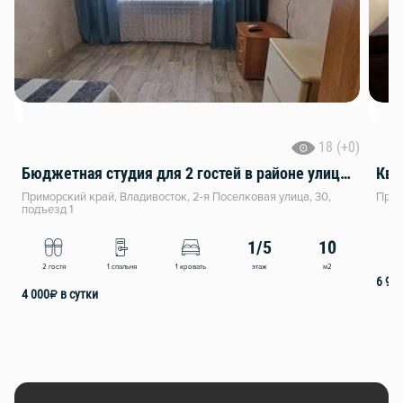
18 (+0)
Бюджетная студия для 2 гостей в районе улицы 2-я Поселковая города Владивосток
Ква
Приморский край, Владивосток, 2-я Поселковая улица, 30,
Прим
подъезд 1
1/5
10
4
этаж
м2
2 гостя
1 спальня
1 кровать
6 90
4 000
₽
в сутки